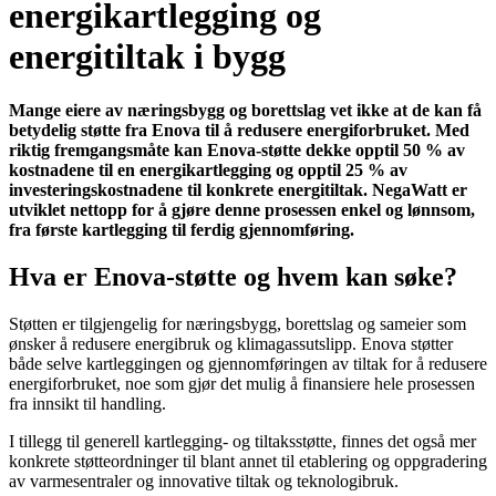
energikartlegging og
energitiltak i bygg
Mange eiere av næringsbygg og borettslag vet ikke at de kan få
betydelig støtte fra Enova til å redusere energiforbruket. Med
riktig fremgangsmåte kan Enova-støtte dekke opptil 50 % av
kostnadene til en energikartlegging og opptil 25 % av
investeringskostnadene til konkrete energitiltak. NegaWatt er
utviklet nettopp for å gjøre denne prosessen enkel og lønnsom,
fra første kartlegging til ferdig gjennomføring.
Hva er Enova-støtte og hvem kan søke?
Støtten er tilgjengelig for næringsbygg, borettslag og sameier som
ønsker å redusere energibruk og klimagassutslipp. Enova støtter
både selve kartleggingen og gjennomføringen av tiltak for å redusere
energiforbruket, noe som gjør det mulig å finansiere hele prosessen
fra innsikt til handling.
I tillegg til generell kartlegging- og tiltaksstøtte, finnes det også mer
konkrete støtteordninger til blant annet til etablering og oppgradering
av varmesentraler og innovative tiltak og teknologibruk.