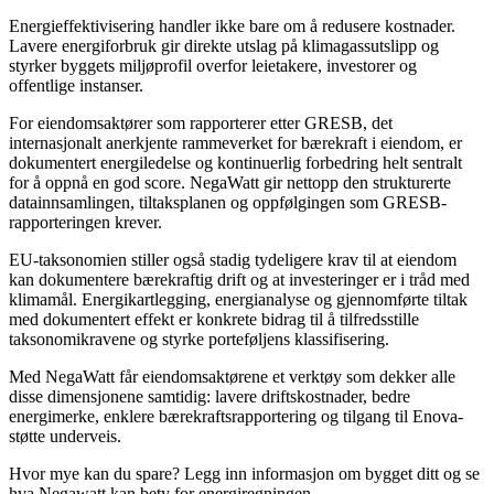
Energieffektivisering handler ikke bare om å redusere kostnader.
Lavere energiforbruk gir direkte utslag på klimagassutslipp og
styrker byggets miljøprofil overfor leietakere, investorer og
offentlige instanser.
For eiendomsaktører som rapporterer etter GRESB, det
internasjonalt anerkjente rammeverket for bærekraft i eiendom, er
dokumentert energiledelse og kontinuerlig forbedring helt sentralt
for å oppnå en god score. NegaWatt gir nettopp den strukturerte
datainnsamlingen, tiltaksplanen og oppfølgingen som GRESB-
rapporteringen krever.
EU-taksonomien stiller også stadig tydeligere krav til at eiendom
kan dokumentere bærekraftig drift og at investeringer er i tråd med
klimamål. Energikartlegging, energianalyse og gjennomførte tiltak
med dokumentert effekt er konkrete bidrag til å tilfredsstille
taksonomikravene og styrke porteføljens klassifisering.
Med NegaWatt får eiendomsaktørene et verktøy som dekker alle
disse dimensjonene samtidig: lavere driftskostnader, bedre
energimerke, enklere bærekraftsrapportering og tilgang til Enova-
støtte underveis.
Hvor mye kan du spare? Legg inn informasjon om bygget ditt og se
hva Negawatt kan bety for energiregningen.