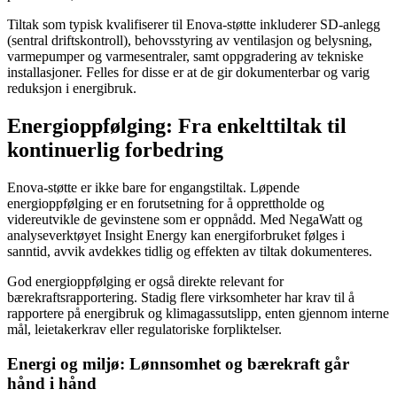
Tiltak som typisk kvalifiserer til Enova-støtte inkluderer SD-anlegg
(sentral driftskontroll), behovsstyring av ventilasjon og belysning,
varmepumper og varmesentraler, samt oppgradering av tekniske
installasjoner. Felles for disse er at de gir dokumenterbar og varig
reduksjon i energibruk.
Energioppfølging: Fra enkelttiltak til
kontinuerlig forbedring
Enova-støtte er ikke bare for engangstiltak. Løpende
energioppfølging er en forutsetning for å opprettholde og
videreutvikle de gevinstene som er oppnådd. Med NegaWatt og
analyseverktøyet Insight Energy kan energiforbruket følges i
sanntid, avvik avdekkes tidlig og effekten av tiltak dokumenteres.
God energioppfølging er også direkte relevant for
bærekraftsrapportering. Stadig flere virksomheter har krav til å
rapportere på energibruk og klimagassutslipp, enten gjennom interne
mål, leietakerkrav eller regulatoriske forpliktelser.
Energi og miljø: Lønnsomhet og bærekraft går
hånd i hånd