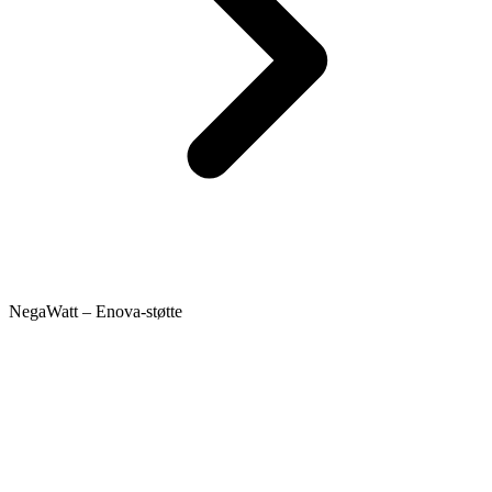
NegaWatt – Enova-støtte