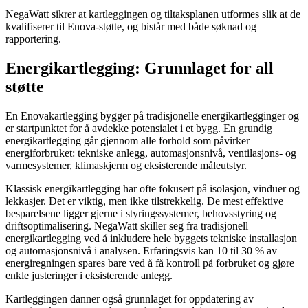
NegaWatt sikrer at kartleggingen og tiltaksplanen utformes slik at de
kvalifiserer til Enova-støtte, og bistår med både søknad og
rapportering.
Energikartlegging: Grunnlaget for all
støtte
En Enovakartlegging bygger på tradisjonelle energikartlegginger og
er startpunktet for å avdekke potensialet i et bygg. En grundig
energikartlegging går gjennom alle forhold som påvirker
energiforbruket: tekniske anlegg, automasjonsnivå, ventilasjons- og
varmesystemer, klimaskjerm og eksisterende måleutstyr.
Klassisk energikartlegging har ofte fokusert på isolasjon, vinduer og
lekkasjer. Det er viktig, men ikke tilstrekkelig. De mest effektive
besparelsene ligger gjerne i styringssystemer, behovsstyring og
driftsoptimalisering. NegaWatt skiller seg fra tradisjonell
energikartlegging ved å inkludere hele byggets tekniske installasjon
og automasjonsnivå i analysen. Erfaringsvis kan 10 til 30 % av
energiregningen spares bare ved å få kontroll på forbruket og gjøre
enkle justeringer i eksisterende anlegg.
Kartleggingen danner også grunnlaget for oppdatering av