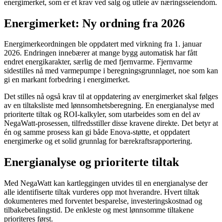
energimerket, som er et krav ved salg og utleie av næringsseiendom.
Energimerket: Ny ordning fra 2026
Energimerkeordningen ble oppdatert med virkning fra 1. januar
2026. Endringen innebærer at mange bygg automatisk har fått
endret energikarakter, særlig de med fjernvarme. Fjernvarme
sidestilles nå med varmepumpe i beregningsgrunnlaget, noe som kan
gi en markant forbedring i energimerket.
Det stilles nå også krav til at oppdatering av energimerket skal følges
av en tiltaksliste med lønnsomhetsberegning. En energianalyse med
prioriterte tiltak og ROI-kalkyler, som utarbeides som en del av
NegaWatt-prosessen, tilfredsstiller disse kravene direkte. Det betyr at
én og samme prosess kan gi både Enova-støtte, et oppdatert
energimerke og et solid grunnlag for bærekraftsrapportering.
Energianalyse og prioriterte tiltak
Med NegaWatt kan kartleggingen utvides til en energianalyse der
alle identifiserte tiltak vurderes opp mot hverandre. Hvert tiltak
dokumenteres med forventet besparelse, investeringskostnad og
tilbakebetalingstid. De enkleste og mest lønnsomme tiltakene
prioriteres først.