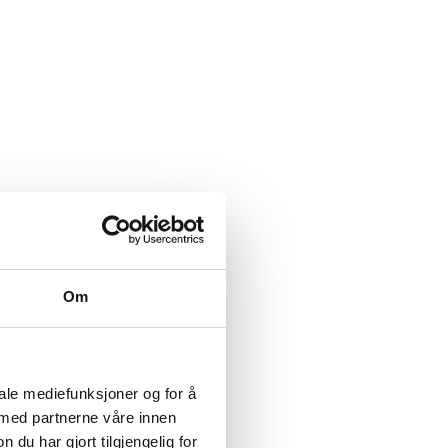
Om
iale mediefunksjoner og for å
 med partnerne våre innen
u har gjort tilgjengelig for