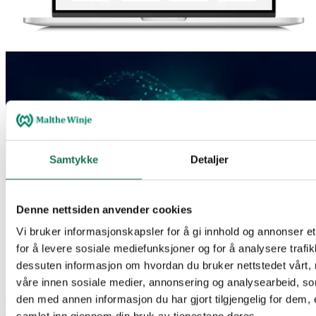
Samtykke
Detaljer
Kontakt oss så hjelper vi deg
Denne nettsiden anvender cookies
Vi bruker informasjonskapsler for å gi innhold og annonser et
Enten det gjelder teknisk support, produkter eller rådgivning sørger
for å levere sosiale mediefunksjoner og for å analysere trafik
vi for at du får riktig hjelp. Velg kontaktmåte nedenfor ut fra ditt
behov.
dessuten informasjon om hvordan du bruker nettstedet vårt,
våre innen sosiale medier, annonsering og analysearbeid, 
Website
den med annen informasjon du har gjort tilgjengelig for dem, 