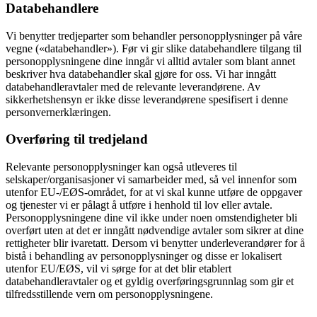
Databehandlere
Vi benytter tredjeparter som behandler personopplysninger på våre
vegne («databehandler»). Før vi gir slike databehandlere tilgang til
personopplysningene dine inngår vi alltid avtaler som blant annet
beskriver hva databehandler skal gjøre for oss. Vi har inngått
databehandleravtaler med de relevante leverandørene. Av
sikkerhetshensyn er ikke disse leverandørene spesifisert i denne
personvernerklæringen.
Overføring til tredjeland
Relevante personopplysninger kan også utleveres til
selskaper/organisasjoner vi samarbeider med, så vel innenfor som
utenfor EU-/EØS-området, for at vi skal kunne utføre de oppgaver
og tjenester vi er pålagt å utføre i henhold til lov eller avtale.
Personopplysningene dine vil ikke under noen omstendigheter bli
overført uten at det er inngått nødvendige avtaler som sikrer at dine
rettigheter blir ivaretatt. Dersom vi benytter underleverandører for å
bistå i behandling av personopplysninger og disse er lokalisert
utenfor EU/EØS, vil vi sørge for at det blir etablert
databehandleravtaler og et gyldig overføringsgrunnlag som gir et
tilfredsstillende vern om personopplysningene.