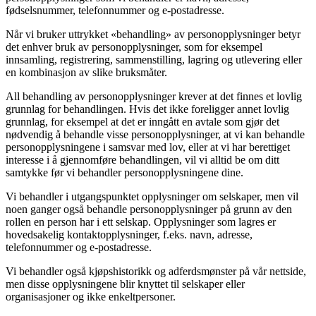
fødselsnummer, telefonnummer og e-postadresse.
Når vi bruker uttrykket «behandling» av personopplysninger betyr
det enhver bruk av personopplysninger, som for eksempel
innsamling, registrering, sammenstilling, lagring og utlevering eller
en kombinasjon av slike bruksmåter.
All behandling av personopplysninger krever at det finnes et lovlig
grunnlag for behandlingen. Hvis det ikke foreligger annet lovlig
grunnlag, for eksempel at det er inngått en avtale som gjør det
nødvendig å behandle visse personopplysninger, at vi kan behandle
personopplysningene i samsvar med lov, eller at vi har berettiget
interesse i å gjennomføre behandlingen, vil vi alltid be om ditt
samtykke før vi behandler personopplysningene dine.
Vi behandler i utgangspunktet opplysninger om selskaper, men vil
noen ganger også behandle personopplysninger på grunn av den
rollen en person har i ett selskap. Opplysninger som lagres er
hovedsakelig kontaktopplysninger, f.eks. navn, adresse,
telefonnummer og e-postadresse.
Vi behandler også kjøpshistorikk og adferdsmønster på vår nettside,
men disse opplysningene blir knyttet til selskaper eller
organisasjoner og ikke enkeltpersoner.