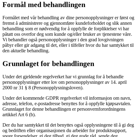
Formål med behandlingen
Formålet med vår behandling av dine personopplysninger er først og
fremst å administrere og gjennomføre kundeforholdet og slik annen
behandling som er nødvendig for å oppfylle de forpliktelser vi har
påtatt oss overfor deg som kunde og/eller bruker av tjenestene våre.
Vi behandler også personopplysninger i den grad lovgivningen
påbyr eller gir adgang til det, eller i tilfeller hvor du har samtykket til
den aktuelle behandling.
Grunnlaget for behandlingen
Under det gjeldende regelverket har vi grunnlag for å behandle
personopplysninger etter lov om personopplysninger av 14. april
2000 nr 31 § 8 (Personopplysningsloven).
Under det kommende GDPR regelverket vil informasjon om navn,
adresse, telefon, e-postadresse benyttes for å oppfylle kjøpsavtalen.
Grunnlaget for denne behandlingen er personvernforordningens
artikkel Art 6 (b).
Der du har samtykket til det benyttes også opplysningene til å gi deg
og bedriften eller organisasjonen du arbeider for produktsupport,
spore forsendelser, gi deg tilbud, gi deg gode råd, sende deg