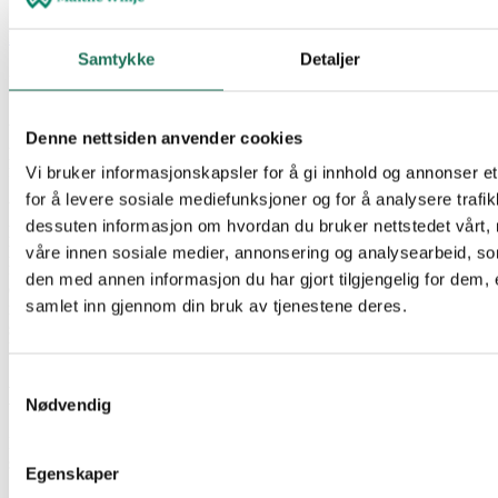
https://mwa.no/cookies
Samtykke
Detaljer
Informasjonssikkerhet
Vi har etablert både fysiske og virtuelle sikringstiltak for å sikre dine
Denne nettsiden anvender cookies
personopplysninger. Vi tar sikkerhet alvorlig og bestreber oss for å
følge beste bransjestandard på området.
Vi bruker informasjonskapsler for å gi innhold og annonser et
for å levere sosiale mediefunksjoner og for å analysere trafik
Vi har etablert regler og rutiner for beskyttelse av opplysninger og
dessuten informasjon om hvordan du bruker nettstedet vårt,
personvern i samsvar med personopplysningslovens og
personvernforordningens regler. Vi vil bruke alle rimelige
våre innen sosiale medier, annonsering og analysearbeid, 
forsiktighetsregler for å påse at våre medarbeidere, databehandlere
den med annen informasjon du har gjort tilgjengelig for dem, 
og tredjeparter som har tilgang til opplysninger, har adekvat
samlet inn gjennom din bruk av tjenestene deres.
informasjon for å sikre at de bare behandler personopplysninger i
samsvar med denne erklæringen og våre forpliktelser etter
lovgivningen.
Samtykkevalg
Kontaktinformasjon
Nødvendig
Henvendelser om hvilke opplysninger som er registrert, retting og
sletting kan sende skriftlig til følgende adresse:
Egenskaper