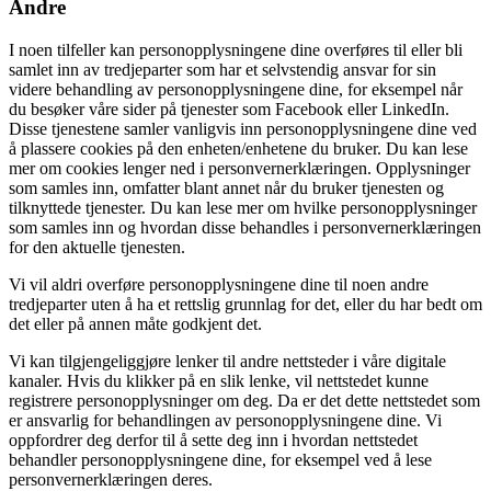
Andre
I noen tilfeller kan personopplysningene dine overføres til eller bli
samlet inn av tredjeparter som har et selvstendig ansvar for sin
videre behandling av personopplysningene dine, for eksempel når
du besøker våre sider på tjenester som Facebook eller LinkedIn.
Disse tjenestene samler vanligvis inn personopplysningene dine ved
å plassere cookies på den enheten/enhetene du bruker. Du kan lese
mer om cookies lenger ned i personvernerklæringen. Opplysninger
som samles inn, omfatter blant annet når du bruker tjenesten og
tilknyttede tjenester. Du kan lese mer om hvilke personopplysninger
som samles inn og hvordan disse behandles i personvernerklæringen
for den aktuelle tjenesten.
Vi vil aldri overføre personopplysningene dine til noen andre
tredjeparter uten å ha et rettslig grunnlag for det, eller du har bedt om
det eller på annen måte godkjent det.
Vi kan tilgjengeliggjøre lenker til andre nettsteder i våre digitale
kanaler. Hvis du klikker på en slik lenke, vil nettstedet kunne
registrere personopplysninger om deg. Da er det dette nettstedet som
er ansvarlig for behandlingen av personopplysningene dine. Vi
oppfordrer deg derfor til å sette deg inn i hvordan nettstedet
behandler personopplysningene dine, for eksempel ved å lese
personvernerklæringen deres.