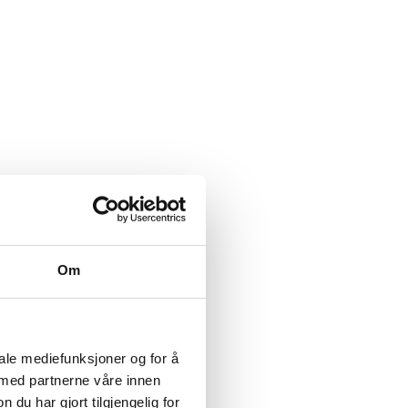
Om
iale mediefunksjoner og for å
 med partnerne våre innen
u har gjort tilgjengelig for