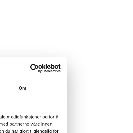
Om
iale mediefunksjoner og for å
 med partnerne våre innen
u har gjort tilgjengelig for