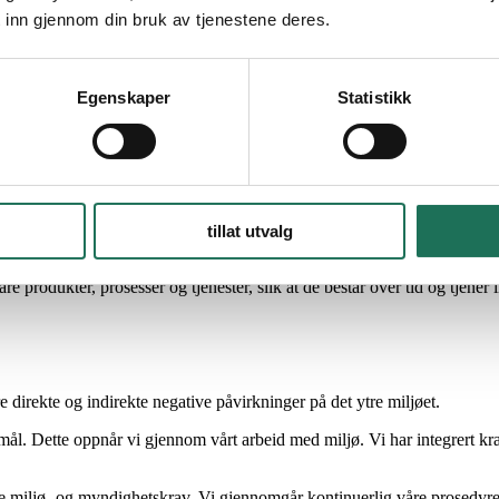
 inn gjennom din bruk av tjenestene deres.
Egenskaper
Statistikk
p om ny teknologi, og vi tilbyr våre kunder mer enn bare tekniske løsnin
astruktursegmentet, planlegger vi å befeste vår posisjon og forvente bet
ter og engasjement med våre interessenter. For å sikre høy kundetilfred
eforhold.
remme åpen kommunikasjon, og tilby kontinuerlig opplæring og utvikling
tillat utvalg
åre produkter, prosesser og tjenester, slik at de består over tid og tjener 
e direkte og indirekte negative påvirkninger på det ytre miljøet.
mål. Dette oppnår vi gjennom vårt arbeid med miljø. Vi har integrert krav t
de miljø- og myndighetskrav. Vi gjennomgår kontinuerlig våre prosedyre