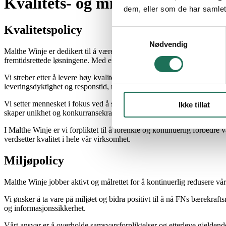
Kvalitets- og miljøpolicy
dem, eller som de har samlet
Kvalitetspolicy
Samtykkevalg
Nødvendig
Malthe Winje er dedikert til å være i forkant når det gjelder kunnska
fremtidsrettede løsningene. Med en sentral posisjon innen kritisk infr
Vi streber etter å levere høy kvalitet i alle ledd, skape synergieffek
leveringsdyktighet og responstid, med mål om å sikre langvarige kund
Vi setter mennesket i fokus ved å sikre anstendige arbeidsforhold, f
Ikke tillat
skaper unikhet og konkurransekraft.
I Malthe Winje er vi forpliktet til å forenkle og kontinuerlig forbedre v
verdsetter kvalitet i hele vår virksomhet.
Miljøpolicy
Malthe Winje jobber aktivt og målrettet for å kontinuerlig redusere vår
Vi ønsker å ta vare på miljøet og bidra positivt til å nå FNs bærekrafts
og informasjonssikkerhet.
Vårt ansvar er å overholde samsvarsforpliktelser og etterleve gjelden