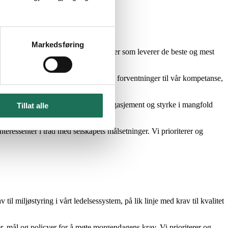
Markedsføring
ger. Vi skal være en samarbeidspartner som leverer de beste og mest
ydelig vekst i årene som kommer.
shet, imøtekommer vi kundens behov og forventninger til vår kompetanse,
 for våre medarbeidere. Vi vet at engasjement og styrke i mangfold
Tillat alle
interessenter i tråd med selskapets målsetninger. Vi prioriterer og
il miljøstyring i vårt ledelsessystem, på lik linje med krav til kvalitet
r, mål og policyer for å møte morgendagens krav. Vi prioriterer og