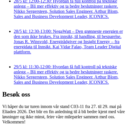
28/5 kl: 12:00-12:30: Hvordan få full kontroll på tekniske
anlegg – Bli mer effektiv og ta bedre beslutninger raskere.
Nikko Sergersteen, Solution Sales Engineer. Arthur Blom,
Sales and Business Development Leader, ICONICS.
28/5 kl: 12:30-13:00: NegaWatt – Den grønneste energien er
den som ikke brukes. Fra innsikt, til handling, til besparelse.
Jonas R. Winsvold, Energirådgiver og Insight Energy – fra
energidata til Innsikt. Kai Vidar Falao, Team Leader Digital
plattform.
29/5 kl: 11:30-12:00: Hvordan få full kontroll på tekniske
anlegg – Bli mer effektiv og ta bedre beslutninger raskere.
Nikko Sergersteen, Solution Sales Engineer. Arthur Blom,
Sales and Business Development Leader, ICONICS.
Besøk oss
Vi håper du tar turen innom vår stand C03-11 fra 27. til 29. mai på
Eliaden 2026. Det blir en fin anledning til å bli bedre kjent med våre
løsninger og ikke minst, feire våre milepæler sammen med oss.
Velkommen!