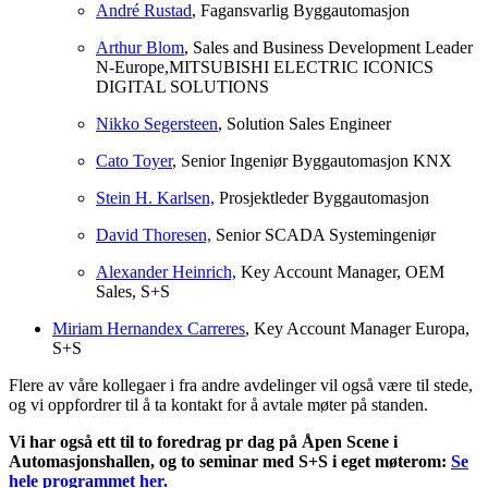
André Rustad
, Fagansvarlig Byggautomasjon
Arthur Blom
, Sales and Business Development Leader
N-Europe,MITSUBISHI ELECTRIC ICONICS
DIGITAL SOLUTIONS
Nikko Segersteen
, Solution Sales Engineer
Cato Toyer
, Senior Ingeniør Byggautomasjon KNX
Stein H. Karlsen,
Prosjektleder Byggautomasjon
David Thoresen,
Senior SCADA Systemingeniør
Alexander Heinrich,
Key Account Manager, OEM
Sales, S+S
Miriam Hernandex Carreres
, Key Account Manager Europa,
S+S
Flere av våre kollegaer i fra andre avdelinger vil også være til stede,
og vi oppfordrer til å ta kontakt for å avtale møter på standen.
Vi har også ett til to foredrag pr dag på Åpen Scene i
Automasjonshallen, og to seminar med S+S i eget møterom:
Se
hele programmet her.