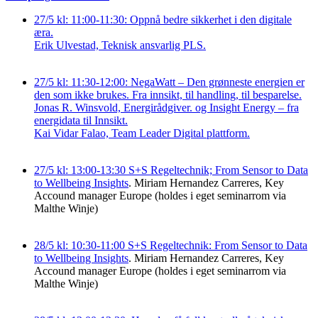
27/5 kl: 11:00-11:30: Oppnå bedre sikkerhet i den digitale
æra.
Erik Ulvestad, Teknisk ansvarlig PLS.
27/5 kl: 11:30-12:00: NegaWatt – Den grønneste energien er
den som ikke brukes. Fra innsikt, til handling, til besparelse.
Jonas R. Winsvold, Energirådgiver. og Insight Energy – fra
energidata til Innsikt.
Kai Vidar Falao, Team Leader Digital plattform.
27/5 kl: 13:00-13:30 S+S Regeltechnik; From Sensor to Data
to Wellbeing Insights
. Miriam Hernandez Carreres, Key
Accound manager Europe (holdes i eget seminarrom via
Malthe Winje)
28/5 kl: 10:30-11:00 S+S Regeltechnik: From Sensor to Data
to Wellbeing Insights
. Miriam Hernandez Carreres, Key
Accound manager Europe (holdes i eget seminarrom via
Malthe Winje)