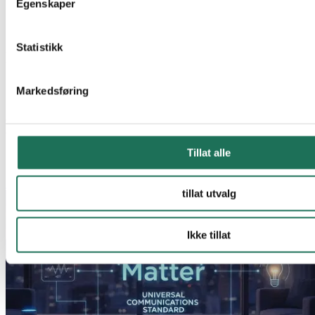
Egenskaper
Nyhet
Statistikk
NegaWatt – en ny standard for
datadrevet energieffektivisering i bygg
Markedsføring
Malthe Winje lanserer nå NegaWatt, et nytt konsept for systematisk
og datadrevet energieffektivisering som skal hjelpe
eiendomsbesittere over hele Norge med å redusere energiforbruk,
kostnader og miljøavtrykk.
Tillat alle
16.05.2026
Les mer
tillat utvalg
Ikke tillat