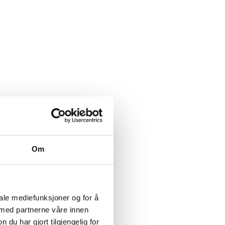
Om
iale mediefunksjoner og for å
 med partnerne våre innen
u har gjort tilgjengelig for