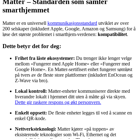
Matter – Standarden som samler
smarthjemmet
Matter er en universell
kommunikasjonsstandard
utviklet av over
200 selskaper (inkludert Apple, Google, Amazon og Samsung) for å
løse det største problemet i smarthjem-verdenen:
kompatibilitet
.
Dette betyr det for deg:
Frihet fra låste økosystemer:
Du trenger ikke lenger velge
mellom «Fungerer med Apple Home» eller «Fungerer med
Google Home». En Matter-sertifisert enhet fungerer sømløst
på tvers av de fleste store plattformer (inkludert EnOcean og
Z-Wave via bro).
Lokal kontroll:
Matter-enheter kommuniserer direkte med
hverandre lokalt i hjemmet ditt uten å måtte gå via skyen.
Dette gir raskere respons og økt personvern.
Enkelt oppsett:
De fleste enheter legges til ved å scanne en
enkel QR-kode.
Nettverksteknologi:
Matter kjører «på toppen» av
eksisterende teknologier som Wi-Fi, Ethernet og det