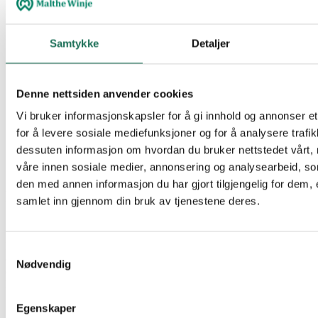
Samtykke
Detaljer
Denne nettsiden anvender cookies
Vi bruker informasjonskapsler for å gi innhold og annonser et
for å levere sosiale mediefunksjoner og for å analysere trafik
dessuten informasjon om hvordan du bruker nettstedet vårt,
Nyhet
våre innen sosiale medier, annonsering og analysearbeid, 
den med annen informasjon du har gjort tilgjengelig for dem, 
NegaWatt – en ny standard for
samlet inn gjennom din bruk av tjenestene deres.
datadrevet energieffektivisering i bygg
Malthe Winje lanserer nå NegaWatt, et nytt konsept for systematisk
Samtykkevalg
og datadrevet energieffektivisering som skal hjelpe
Nødvendig
eiendomsbesittere over hele Norge med å redusere energiforbruk,
kostnader og miljøavtrykk.
Egenskaper
16.05.2026