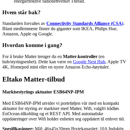
energieffektive radionettverket Thread.
Hvem står bak?
Standarden forvaltes av
Connectivity Standards Alliance (CSA)
.
Blant medlemmene finner du giganter som IKEA, Philips Hue,
Amazon, Apple og Google.
Hvordan komme i gang?
For å bruke Matter trenger du en
Matter-kontroller
(en
hub/styringsenhet). Dette kan være en
Google Nest Hub
, Apple TV
4K, Homepod mini eller en nyere Amazon Echo-høyttaler.
Eltako Matter-tilbud
Markisestyrings aktuator ESB64NP-IPM
Med ESB64NP-IPM utvider vi porteføljen vår med en kompakt
aktuator for styring av markiser med Matter, Wifi, valgfri trådløs
EnOcean-tilkobling og et REST API. Med automatiske
oppdateringer over Wifi holder enheten seg oppdatert til enhver tid.
Spesifikasjoner:
Mål: 46x45x20mm Brytekapasitet: 10A Induktiv