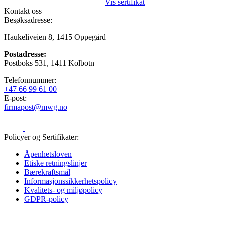
Vis sertifikat
Kontakt oss
Besøksadresse:
Haukeliveien 8, 1415 Oppegård
Postadresse:
Postboks 531, 1411 Kolbotn
Telefonnummer:
+47 66 99 61 00
E-post:
firmapost@mwg.no
Policyer og Sertifikater:
Åpenhetsloven
Etiske retningslinjer
Bærekraftsmål
Informasjons­sikkerhetspolicy
Kvalitets- og miljøpolicy
GDPR-policy