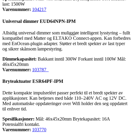
last: 1500W
Varenummer:
104217
Universal dimmer EUD64NPN-IPM
Allsidig universal dimmer som muliggjør intelligent lysstyring – fullt
kompatibel med Matter og ELTAKO Connect-appen. Kan forbedres
med EnOcean-plugin adapter. Støtter et bredt spekter av last typer
og sikrer skånsom lampestyring.
Dimmekapasitet:
Bakkant inntil 300W Forkant inntil 100W Mål:
46x45x20mm
Varenummer:
103787
Bryteaktuator ESR64PF-IPM
Dette kompakte impulsreléet passer perfekt til et bredt spekter av
applikasjoner. Kan betjenes med både 110–240V AC og 12V DC.
Med automatiske oppdateringer over Wifi holder den seg oppdatert
til enhver tid.
Spesifikasjoner:
Mål: 46x45x20mm Brytekapasitet: 16A
Potensialfri kontakt.
Varenummer:
103770