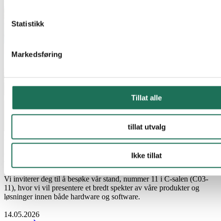
Les mer
Statistikk
Markedsføring
Tillat alle
tillat utvalg
Nyhet
Ikke tillat
Malthe Winje på Eliaden 2026
Vi inviterer deg til å besøke vår stand, nummer 11 i C-salen (C03-
11), hvor vi vil presentere et bredt spekter av våre produkter og
løsninger innen både hardware og software.
14.05.2026