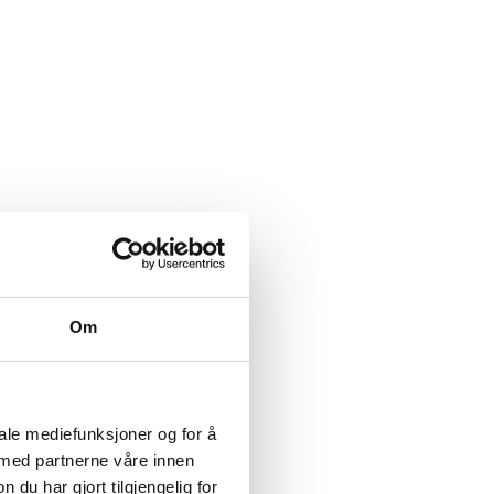
Om
iale mediefunksjoner og for å
 med partnerne våre innen
u har gjort tilgjengelig for